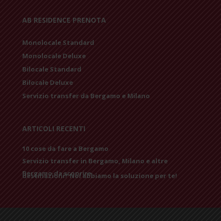
AB RESIDENCE PRENOTA
Monolocale Standard
Monolocale Deluxe
Bilocale Standard
Bilocale Deluxe
Servizio transfer da Bergamo e Milano
ARTICOLI RECENTI
10 cose da fare a Bergamo
Servizio transfer in Bergamo, Milano e altre
Bergamo da scoprire
destinazioni? Noi abbiamo la soluzione per te!