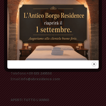
AB RESIDENCE ANTICO BORGO
Via Borgo Palazzo, 27
24125 BERGAMO
Telefono:
+39 035 249550
Email:
info@abresidence.com
APERTI TUTTO L’ANNO