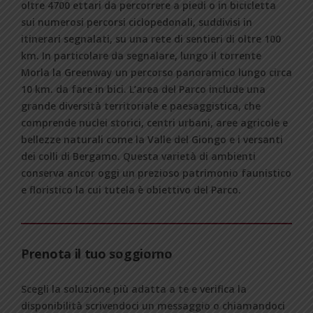
oltre 4700 ettari da percorrere a piedi o in bicicletta
sui numerosi percorsi ciclopedonali, suddivisi in
itinerari segnalati, su una rete di sentieri di oltre 100
km. In particolare da segnalare, lungo il torrente
Morla la Greenway un percorso panoramico lungo circa
10 km. da fare in bici. L’area del Parco include una
grande diversità territoriale e paesaggistica, che
comprende nuclei storici, centri urbani, aree agricole e
bellezze naturali come la Valle del Giongo e i versanti
dei colli di Bergamo. Questa varietà di ambienti
conserva ancor oggi un prezioso patrimonio faunistico
e floristico la cui tutela è obiettivo del Parco.
Prenota il tuo soggiorno
Scegli la soluzione più adatta a te e verifica la
disponibilità scrivendoci un messaggio o chiamandoci