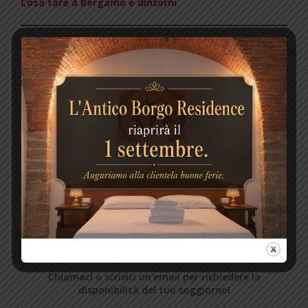
Cosa fare a Bergamo e dintorni
Aricoli recenti
10 cose da fare a Bergamo
Servizio transfer in Bergamo, Milano e altre destinazioni? Noi abbiamo la soluzione per te!
Bergamo da scoprire
Prenota
Chiamaci o scrivici un'email per richiedere la
disponibilità del tuo soggiorno!